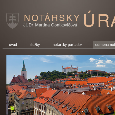
úvod
služby
notársky poriadok
odmena not