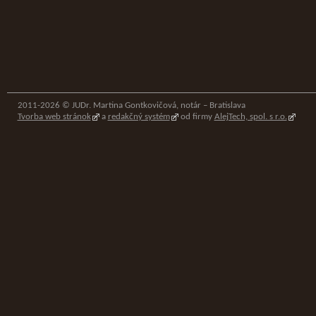
2011-2026 © JUDr. Martina Gontkovičová, notár – Bratislava
Tvorba web stránok
a
redakčný systém
od firmy
AlejTech, spol. s r.o.