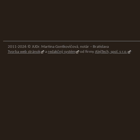
2011-2026 © JUDr. Martina Gontkovičová, notár – Bratislava
Tvorba web stránok
a
redakčný systém
od firmy
AlejTech, spol. s r.o.